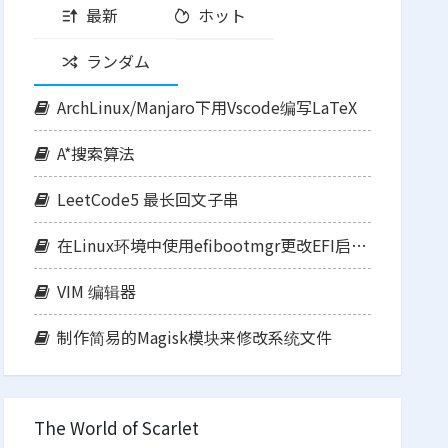
最新
ホット
ランダム
ArchLinux/Manjaro下用Vscode编写LaTeX
A*搜索算法
LeetCode5 最长回文子串
在Linux环境中使用efibootmgr更改EFI启动项顺序
VIM 编辑器
制作简易的Magisk模块来修改系统文件
The World of Scarlet