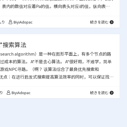
标，表内的数值对应着Pa的值。横向表头对应i的值，纵向表头
 5 6 7 8 0 1 0 0 0 0 0 0 0 0 1 0 1 0 0 0 0 0 0 0 2 0 0 1 0 0…
入り
BiyiAdopac
続きを読む
A*搜索算法
 search algorithm）是一种在图形平面上，有多个节点的路
过成本的算法。 A*不是贪心算法。 A*很好用，不难学，简单
游戏NPC寻路。（啊？ 该算法综合了最良优先搜索和
a算法的优点：在进行启发式搜索提高算法效率的同时，可以保证找到
 A*搜索算法很像隔壁的广度优先，区别在于广度有限是无脑
而A*只向着代价(cost)最低的方向拓展。 代价为当前步数
り
BiyiAdopac
続きを読む
（为什么请找高数dalao，我也不会www） 据说步数也可…