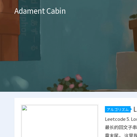
Adament Cabin
アルゴリズム
Leetcode 5. 
最长的回文子串。
章末尾。 这里我