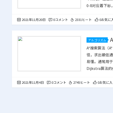
0-8对应着下
对应j的值。 0 1 2 3 4
2021年11月20日
0コメント
2331ヒート
0お気に
アルゴリズム
A*搜索算法（A*
径，求出最低通
易懂。通常用于
Dijkstr
一条最优路径。
向4个方向拓展，
2021年11月4日
0コメント
2745ヒート
0お気に入
+曼哈顿距离。