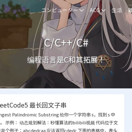
コンピューター
ACG
生活
C/C++/C#
编程语言是C和其拓展！
LeetCode5 最长回文子串
Longest Palindromic Substring 给你一个字符串 s，找到 s 中
 示例： 动态规划解法：秒懂算法的bilibili视频 代码位于文
举个例子：abcdedcaa 应该返回cdedc 下面的表格中，表头