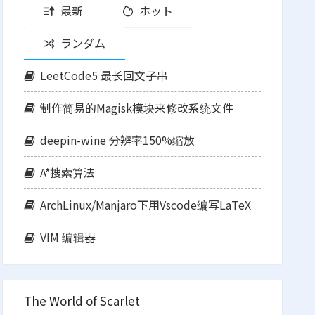
最新
ホット
ランダム
LeetCode5 最长回文子串
制作简易的Magisk模块来修改系统文件
deepin-wine 分辨率150%缩放
A*搜索算法
ArchLinux/Manjaro下用Vscode编写LaTeX
VIM 编辑器
The World of Scarlet