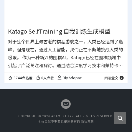
Katago SelfTraining 自我训练生成模型
对于这个世界上最古老的棋盘游戏之一，人类已经达到了巅
峰。但是现在，通过人工智能，我们正在不断地挑战人类的
极限。 作为一种新兴的围棋AI，Katago已经在围棋领域中
引起了广泛关注和探讨。通过结合深度学习技术和蒙特卡罗
树搜索，Katago在围棋比赛中展现出了前所未有的高水
3744点热度
0人点赞
BiyiAdopac
阅读全文
平，甚至在某些情况下超过了AlphaGo。而且，Katago的
开源代码也吸引了大量围棋爱好者和开发者的兴趣，他们使
用Katago进行自我对弈和改进，进一步提高了Katago的棋
力。 最近，我有机会使用Katagomo进行训练，并成功地创
建了一个新的围…
COPYRIGHT © 2026 ADAMENT.XYZ. ALL RIGHTS RESERVED.
本站虽然不重要但是还是有的
隐私政策